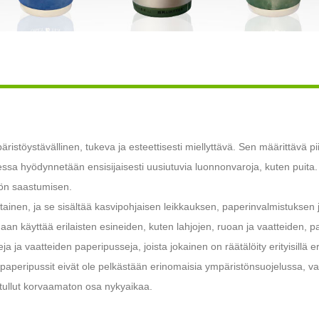
istöystävällinen, tukeva ja esteettisesti miellyttävä. Sen määrittävä pi
sessa hyödynnetään ensisijaisesti uusiutuvia luonnonvaroja, kuten puita. 
ön saastumisen.
ainen, ja se sisältää kasvipohjaisen leikkauksen, paperinvalmistuksen j
daan käyttää erilaisten esineiden, kuten lahjojen, ruoan ja vaatteiden, pa
a vaatteiden paperipusseja, joista jokainen on räätälöity erityisillä erite
aperipussit eivät ole pelkästään erinomaisia ​​ympäristönsuojelussa, va
 on tullut korvaamaton osa nykyaikaa.