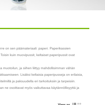
Live
irre on sen päämateriaali: paperi. Paperikassien
Toisin kuin muovipussit, keltaiset paperipussit ovat
a muotoilun, ja siihen liittyy mahdollisimman vähän
kkaamiseen. Lisäksi keltaisia ​​paperipusseja on erilaisia,
lmillä ja paksuudella eri tarkoituksiin ja tarpeisiin.
an ne osoittavat myös vaikuttavaa käytännöllisyyttä ja
View as