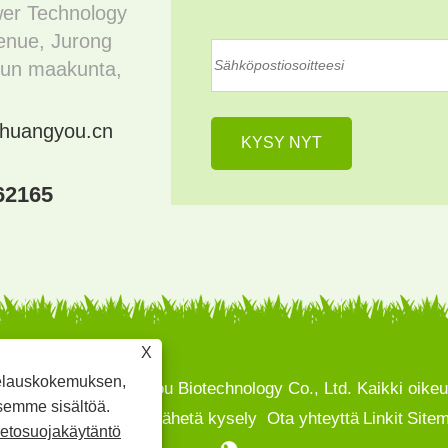
wer Technology
enue, Jurong
gsun maakunta,
chuangyou.cn
62165
X
elauskokemuksen,
24 Jiangsu Chuangyou Biotechnology Co., Ltd. Kaikki oikeu
semme sisältöä.
teet
Uutiset
Lataa
Lähetä kysely
Ota yhteyttä
Linkit
Site
ietosuojakäytäntö