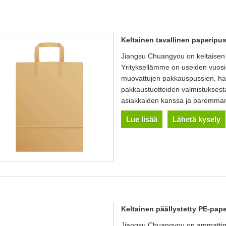
Keltainen tavallinen paperipus
Jiangsu Chuangyou on keltaisen ta
Yrityksellämme on useiden vuosi
muovattujen pakkauspussien, haj
pakkaustuotteiden valmistuksest
asiakkaiden kanssa ja paremman
Lue lisää
Lähetä kysely
Keltainen päällystetty PE-pap
Jiangsu Chuangyou on ammattimai