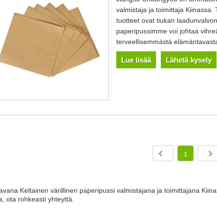
valmistaja ja toimittaja Kiinassa.
tuotteet ovat tiukan laadunvalvonn
paperipussimme voi johtaa vihre
terveellisemmästä elämäntavast
Lue lisää
Lähetä kysely
1
avana Keltainen värillinen paperipussi valmistajana ja toimittajana Kii
ta, ota rohkeasti yhteyttä.