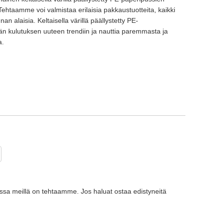
 Tehtaamme voi valmistaa erilaisia ​​pakkaustuotteita, kaikki
an alaisia. Keltaisella värillä päällystetty PE-
än kulutuksen uuteen trendiin ja nauttia paremmasta ja
a.
nassa meillä on tehtaamme. Jos haluat ostaa edistyneitä