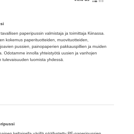
si
vallisen paperipussin valmistaja ja toimittaja Kiinassa.
en kokemus paperituotteiden, muovituotteiden,
oavien pussien, painopaperien pakkauspillien ja muiden
a. Odotamme innolla yhteistyötä uusien ja vanhojen
 tulevaisuuden luomista yhdessä.
eripussi
nen keltaisella värillä päällystetty PE-paperipussien