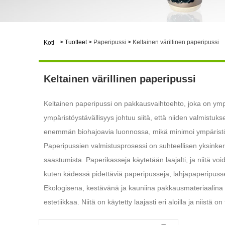
>
Tuotteet
>
Paperipussi
>
Keltainen värillinen paperipussi
Koti
Keltainen värillinen paperipussi
Keltainen paperipussi on pakkausvaihtoehto, joka on ympär
ympäristöystävällisyys johtuu siitä, että niiden valmistuk
enemmän biohajoavia luonnossa, mikä minimoi ympärist
Paperipussien valmistusprosessi on suhteellisen yksinkert
saastumista. Paperikasseja käytetään laajalti, ja niitä voi
kuten kädessä pidettäviä paperipusseja, lahjapaperipusseja j
Ekologisena, kestävänä ja kauniina pakkausmateriaalina p
estetiikkaa. Niitä on käytetty laajasti eri aloilla ja niistä