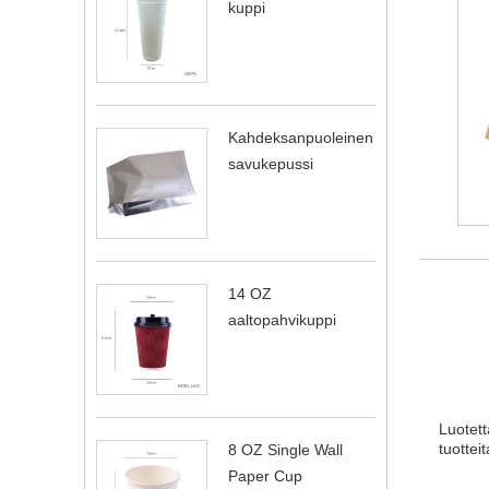
kuppi
Kahdeksanpuoleinen
savukepussi
14 OZ
aaltopahvikuppi
Luotett
tuottei
8 OZ Single Wall
Paper Cup