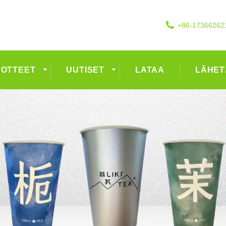
+86-17366262
UOTTEET
UUTISET
LATAA
LÄHET