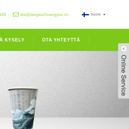
165
ata@jiangsuchuangyou.cn
Suomi
Ä KYSELY
OTA YHTEYTTÄ