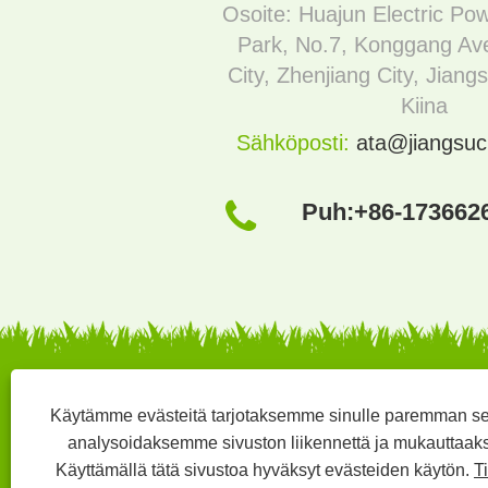
Osoite: Huajun Electric Po
Park, No.7, Konggang Av
City, Zhenjiang City, Jian
Kiina
Sähköposti:
ata@jiangsu
Puh:
+86-173662
Käytämme evästeitä tarjotaksemme sinulle paremman s
Copyright © 20
analysoidaksemme sivuston liikennettä ja mukauttaak
Kotiin
Tietoja meistä
Tuot
Käyttämällä tätä sivustoa hyväksyt evästeiden käytön.
T